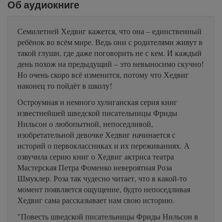
Об аудиокниге
Семилетней Хедвиг кажется, что она – единственный
ребёнок во всём мире. Ведь они с родителями живут в
такой глуши, где даже поговорить не с кем. И каждый
день похож на предыдущий – это невыносимо скучно!
Но очень скоро всё изменится, потому что Хедвиг
наконец то пойдёт в школу!
Остроумная и немного хулиганская серия книг
известнейшей шведской писательницы Фриды
Нильсон о любопытной, непоседливой,
изобретательной девочке Хедвиг начинается с
историй о первоклассниках и их переживаниях. А
озвучила серию книг о Хедвиг актриса театра
Мастерская Петра Фоменко невероятная Роза
Шмуклер. Роза так чудесно читает, что в какой-то
момент появляется ощущение, будто непоседливая
Хедвиг сама рассказывает нам свою историю.
"Повесть шведской писательницы Фриды Нильсон в