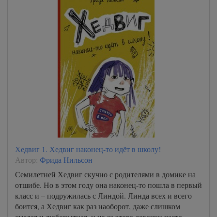
13_Vafelnitsa
14_Vosem let
15_Lyzhnaya progulka
16_Detskiy chas
17_Kloun
18_VesYoloy Pashi!
19_Novye pitomtsy
20_VesYologo leta!
21_Krasivye tsvety
Хедвиг 1. Хедвиг наконец-то идёт в школу!
22_V solnechnyy ray
Автор:
Фрида Нильсон
23_Vo vtorom klasse
Семилетней Хедвиг скучно с родителями в домике на
отшибе. Но в этом году она наконец-то пошла в первый
класс и – подружилась с Линдой. Линда всех и всего
боится, а Хедвиг как раз наоборот, даже слишком
смелая и любопытная, и из-за этого девочки часто