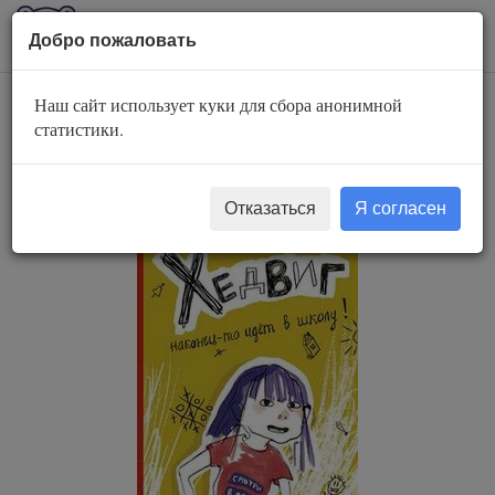
AuBook.org
Пока
Добро пожаловать
мен
Наш сайт использует куки для сбора анонимной
Хедвиг наконец-то
статистики.
идёт в школу!
Отказаться
Я согласен