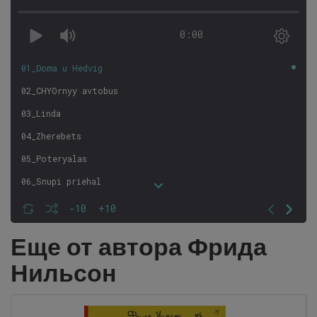
0:00
01_Doma u Hedvig
02_CHYOrnyy avtobus
03_Linda
04_Zherebets
05_Poteryalas
06_Snupi priehal
07_Virus
-10
+10
08_Nekrasivaya prichYoska
Еще от автора Фрида
09_V «Obuvnoy pushke»
Нильсон
10_Advent
11_Posledniy den chetverti
12_Rozhdestvo