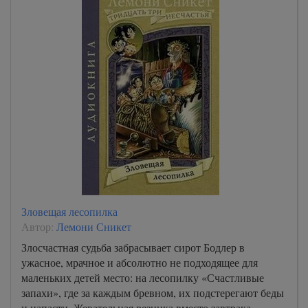
Зловещая лесопилка
Автор:
Лемони Сникет
Злосчастная судьба забрасывает сирот Бодлер в
ужасное, мрачное и абсолютно не подходящее для
маленьких детей место: на лесопилку «Счастливые
запахи», где за каждым бревном, их подстерегают беды
и напасти. Жевательная резинка вместо завтрака,