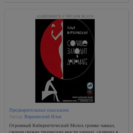
Предварительные изыскания
Автор:
Варшавский Илья
Огромный Кибернетический Молох громко чавкал,
сжирая свежие творческие мысли ученых, сидящих в