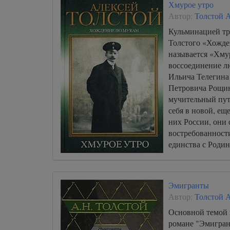
Хмурое утро
Автор:
Толстой 
Кульминацией тр
Толстого «Хожде
называется «Хмур
воссоединение л
Ильича Телегина
Петровича Рощин
мучительный пут
себя в новой, ещ
них России, они 
востребованности
единства с Родин
конечном итоге 
смысла жизни.
Эмигранты
Автор:
Толстой 
Основной темой 
романе "Эмигран