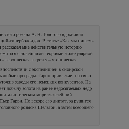
е этого романа А. Н. Толстого вдохновил
кций-гиперболоидов. В статье «Как мы пишем»
н рассказал мне действительную историю
акомиться с новейшими теориями молекулярной
– героическая, а третья – утопическая.
впоследствии с экспедицией в сибирской
ь любые преграды. Гарин привлекает на свою
чтожив заводы его немецких конкурентов. На
ет добычу золота из ранее недосягаемых недр
 капиталистическом мире тяжелейший
ьер Гарри. Но вскоре его диктатура рушится
головного розыска Шельгой, а затем всеобщего