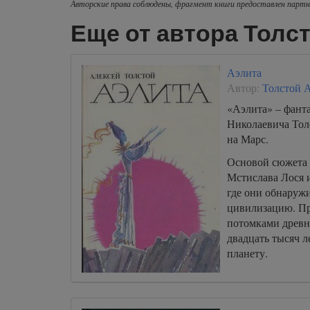
Авторские права соблюдены, фрагмент книги предоставлен партн
Еще от автора Толс
Аэлита
Автор:
Толстой 
«Аэлита» – фант
Николаевича Тол
на Марс.
Основой сюжета 
Мстислава Лося и
где они обнаруж
цивилизацию. Пр
потомками древн
двадцать тысяч л
планету.