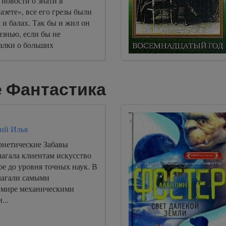
 новости о знати в
азете», все его грезы были
х и балах. Так бы и жил он
знью, если бы не
далки о больших
 Фантастика
ий Илья
нетические Забавы
лагала клиентам искусство
е до уровня точных наук. В
лагали самыми
 мире механическими
...