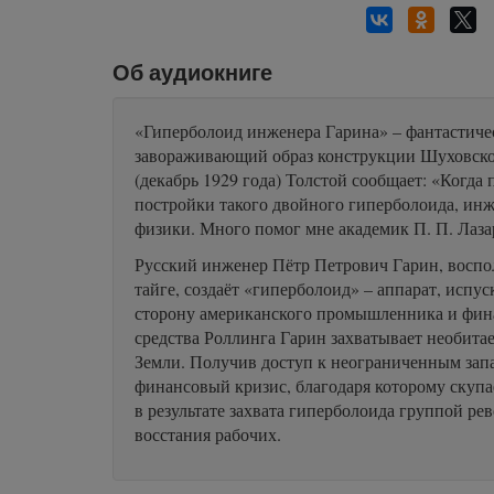
Об аудиокниге
«Гиперболоид инженера Гарина» – фантастичес
завораживающий образ конструкции Шуховской
(декабрь 1929 года) Толстой сообщает: «Когд
постройки такого двойного гиперболоида, ин
физики. Много помог мне академик П. П. Лазаре
Русский инженер Пётр Петрович Гарин, воспо
тайге, создаёт «гиперболоид» – аппарат, исп
сторону американского промышленника и фина
средства Роллинга Гарин захватывает необита
Земли. Получив доступ к неограниченным запа
финансовый кризис, благодаря которому скуп
в результате захвата гиперболоида группой р
восстания рабочих.