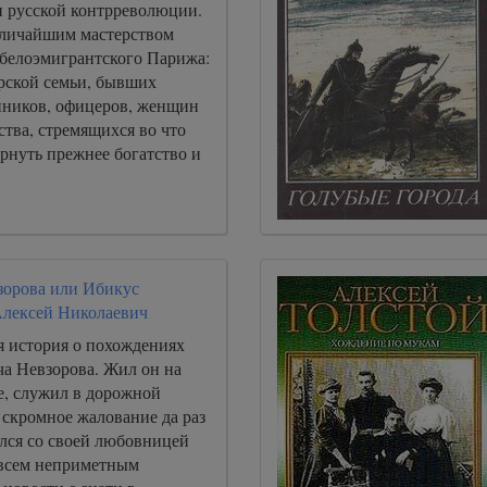
 русской контрреволюции.
еличайшим мастерством
 белоэмигрантского Парижа:
рской семьи, бывших
ников, офицеров, женщин
тва, стремящихся во что
ернуть прежнее богатство и
орова или Ибикус
Алексей Николаевич
 история о похождениях
а Невзорова. Жил он на
, служил в дорожной
 скромное жалование да раз
ался со своей любовницей
всем неприметным