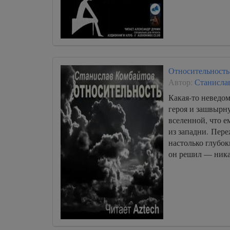
Относительность
Автор:
Станисла
Какая-то неведом
героя и зашвырн
вселенной, что е
из западни. Пере
настолько глубок
он решил — ни