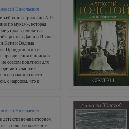
Алексей Николаевич
етьей книги трилогии А.Н.
ние по мукам», которая
ое утро», становится
юбящих пар Даши и Ивана
 и Кати и Вадима
а. Пройдя долгий и
ь преодоления и поисков
е не совсем понятной для
обретают счастье в
, в осознании своего
ой, с народом, что в
приводит их к пониманию
Алексей Николаевич
в детективно-авантюрном
ты" стало разоблачение