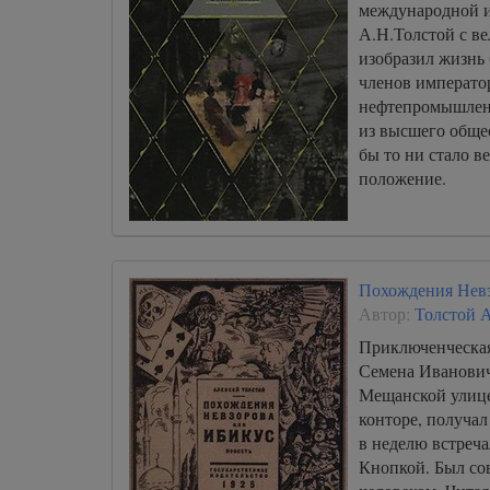
международной и
А.Н.Толстой с в
изобразил жизнь
членов императо
нефтепромышлен
из высшего общес
бы то ни стало в
положение.
Похождения Невз
Автор:
Толстой 
Приключенческая
Семена Иванович
Мещанской улице
конторе, получал
в неделю встреч
Кнопкой. Был со