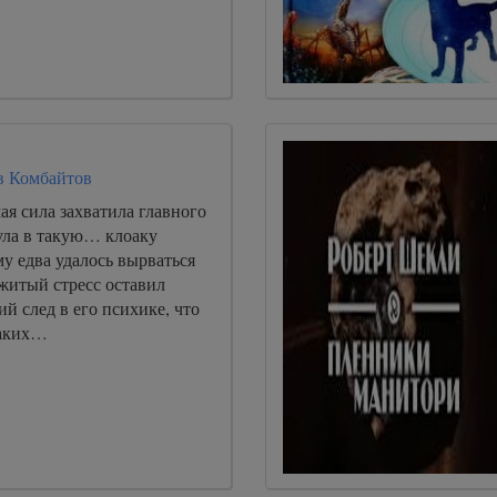
в Комбайтов
ая сила захватила главного
ула в такую… клоаку
му едва удалось вырваться
житый стресс оставил
ий след в его психике, что
каких…