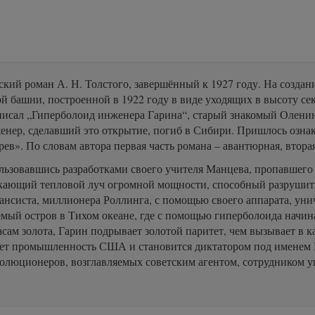
кий роман А. Н. Толстого, завершённый к 1927 году. На создани
 башни, построенной в 1922 году в виде уходящих в высоту се
а писал „Гиперболоид инженера Гарина“, старый знакомый Олени
женер, сделавший это открытие, погиб в Сибири. Пришлось озн
в». По словам автора первая часть романа – авантюрная, вторая 
льзовавшись разработками своего учителя Манцева, пропавшего 
ускающий тепловой луч огромной мощности, способный разрушит
нсиста, миллионера Роллинга, с помощью своего аппарата, уни
емый остров в Тихом океане, где с помощью гиперболоида начина
сам золота, Гарин подрывает золотой паритет, чем вызывает в
ает промышленность США и становится диктатором под именем П
еволюционеров, возглавляемых советским агентом, сотрудником у