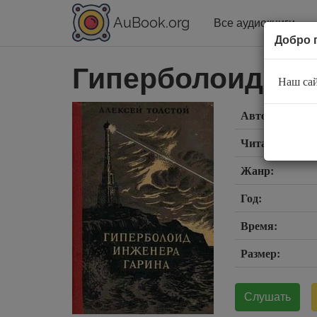
AuBook.org
Все аудиокниги
Добро 
Гиперболоид ин
Наш сай
Автор:
Читает:
Жанр:
Год:
Время:
Размер:
Слушать