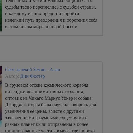
Телегиных и Кати и Вадима Рощиных. Их
судьбы тесно переплелись с судьбой страны,
и каждому из них предстоит пройти
нелегкий путь преодоления и обретения себя
в этом новом мире, в новой России.
Свет далекой Земли - Алан
Автор:
Дин Фостер
В грузовом отсеке космического корабля
виленджи два примитивных создания,
оптовик из Чикаго Маркус Уокер и собака
Джордж, которая была научена говорить для
увеличения её цены, вместе с другими
захваченными разумными существами с
разных планет были отправлены в более
цивилизованные части космоса, где широко