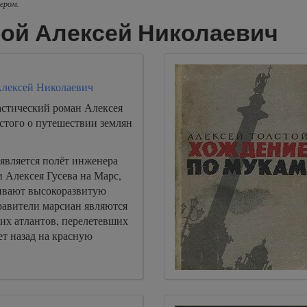
ером.
той Алексей Николаевич
Алексей Николаевич
астический роман Алексея
стого о путешествии землян
является полёт инженера
 Алексея Гусева на Марс,
ивают высокоразвитую
авители марсиан являются
их атлантов, перелетевших
ет назад на красную