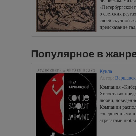
человеком. Читая
«Петербургской г
о светских раута
своей скучной жи
предсказание га
приключениях.
Популярное в жанре
Кукла
Автор:
Варшавск
Компания «Кибер
Холостяка» пред
любви, доведенно
Компании распо
совершенными в
агрегатами любви