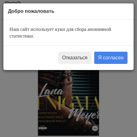
AuBook.org
Пока
Добро пожаловать
мен
Наш сайт использует куки для сбора анонимной
Энигма. Часть 1
статистики.
Отказаться
Я согласен