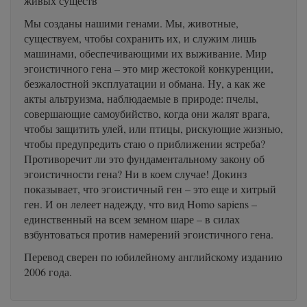
живых существ
Мы созданы нашими генами. Мы, животные,
существуем, чтобы сохранить их, и служим лишь
машинами, обеспечивающими их выживание. Мир
эгоистичного гена – это мир жестокой конкуренции,
безжалостной эксплуатации и обмана. Ну, а как же
акты альтруизма, наблюдаемые в природе: пчелы,
совершающие самоубийство, когда они жалят врага,
чтобы защитить улей, или птицы, рискующие жизнью,
чтобы предупредить стаю о приближении ястреба?
Противоречит ли это фундаментальному закону об
эгоистичности гена? Ни в коем случае! Докинз
показывает, что эгоистичный ген – это еще и хитрый
ген. И он лелеет надежду, что вид Homo sapiens –
единственный на всем земном шаре – в силах
взбунтоваться против намерений эгоистичного гена.
Перевод сверен по юбилейному английскому изданию
2006 года.