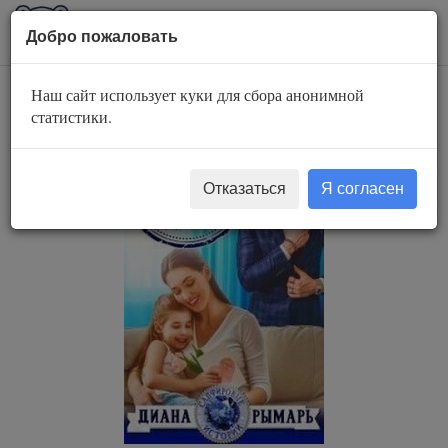
AuBook.org
Пока
Добро пожаловать
мен
Наш сайт использует куки для сбора анонимной
Две по цене одной
статистики.
Отказаться
Я согласен