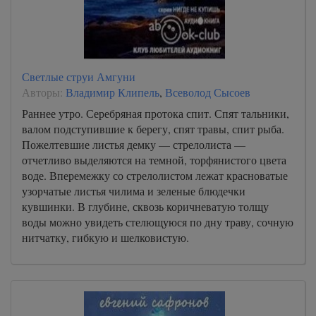
Светлые струи Амгуни
Авторы:
Владимир Клипель
,
Всеволод Сысоев
Раннее утро. Серебряная протока спит. Спят тальники,
валом подступившие к берегу, спят травы, спит рыба.
Пожелтевшие листья демку — стрелолиста —
отчетливо выделяются на темной, торфянистого цвета
воде. Вперемежку со стрелолистом лежат красноватые
узорчатые листья чилима и зеленые блюдечки
кувшинки. В глубине, сквозь коричневатую толщу
воды можно увидеть стелющуюся по дну траву, сочную
нитчатку, гибкую и шелковистую.