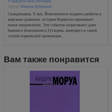
У каждого свой Рагнарёк
Автор:
Никита Дубровин
Скандинавия, Х век. Йомсвикинги недавно разбиты в
морском сражении, история Норвегии принимает
новое направление. Эти события затрагивают даже
бывшего йомсвикинга Гутхорма, живущего в самой
глухой норвежской провинции.
Вам также понравится