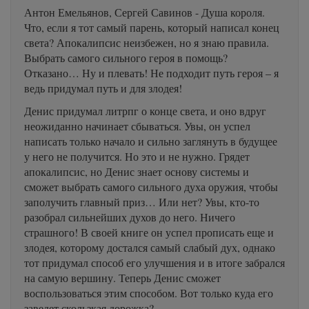
Антон Емельянов, Сергей Савинов - Душа короля.
Что, если я тот самый парень, который написал конец
света? Апокалипсис неизбежен, но я знаю правила.
Выбрать самого сильного героя в помощь?
Отказано… Ну и плевать! Не подходит путь героя – я
ведь придумал путь и для злодея!
Денис придумал литрпг о конце света, и оно вдруг
неожиданно начинает сбываться. Увы, он успел
написать только начало и сильно заглянуть в будущее
у него не получится. Но это и не нужно. Грядет
апокалипсис, но Денис знает основу системы и
сможет выбрать самого сильного духа оружия, чтобы
заполучить главный приз… Или нет? Увы, кто-то
разобрал сильнейших духов до него. Ничего
страшного! В своей книге он успел прописать еще и
злодея, которому достался самый слабый дух, однако
тот придумал способ его улучшения и в итоге забрался
на самую вершину. Теперь Денис сможет
воспользоваться этим способом. Вот только куда его
заведет скользкая дорожка?