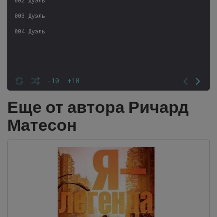
003 Дуэль
004 Дуэль
-10
+10
Еще от автора Ричард
Матесон