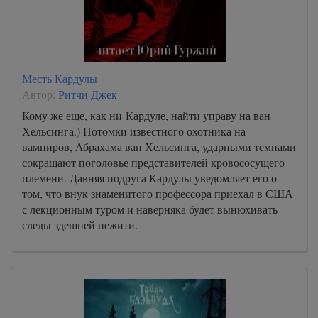
Месть Кардулы
Автор:
Ритчи Джек
Кому же еще, как ни Кардуле, найти управу на ван
Хельсинга.) Потомки известного охотника на
вампиров, Абрахама ван Хельсинга, ударными темпами
сокращают поголовье представителей кровососущего
племени. Давняя подруга Кардулы уведомляет его о
том, что внук знаменитого профессора приехал в США
с лекционным туром и наверняка будет вынюхивать
следы здешней нежити.