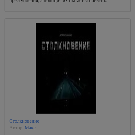
преступления, а полиция их пытается поймать.
Столкновение
Автор:
Макс