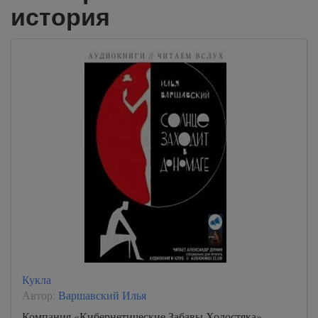
история
Кукла
Автор:
Варшавский Илья
Компания «Кибернетические Забавы Холостяка»