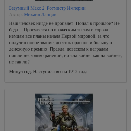
59
Безумный Макс 2. Ротмистр Империи
60
Автор:
Михаил Ланцов
61
Наш человек нигде не пропадет! Попал в прошлое? Не
беда… Прогулялся по вражеским тылам и сорвал
62
немцам все планы начала Первой мировой, за что
63
получил новое звание, десяток орденов и большую
денежную премию! Правда, довеском к наградам
64
пошли несколько ранений, но «на войне, как на войне»,
65
не так ли?
66
Минул год. Наступила весна 1915 года.
67
68