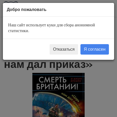
AuBook.org
Пока
Добро пожаловать
мен
Наш сайт использует куки для сбора анонимной
Десантник на
статистики.
престоле 6. Смерть
Британии! «Царь
Отказаться
Я согласен
нам дал приказ»