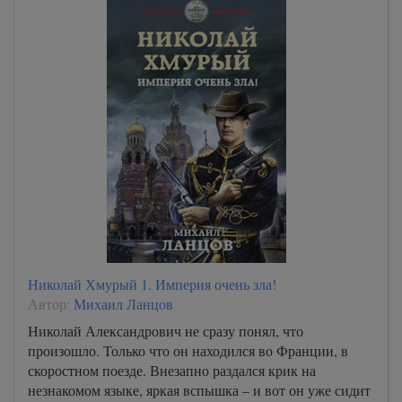
31
32
33
34
35
36
37
38
39
40
Николай Хмурый 1. Империя очень зла!
41
Автор:
Михаил Ланцов
42
Николай Александрович не сразу понял, что
произошло. Только что он находился во Франции, в
43
скоростном поезде. Внезапно раздался крик на
44
незнакомом языке, яркая вспышка – и вот он уже сидит