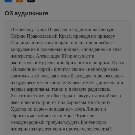
Об аудиокниге
Отвоевав у турок Царьград и водрузив на Святую
Софию Православный Крест, проведя по примеру
Сталина чистку госаппарата и испытав новейшее
вооружение в локальных войнах, «попаданец» в теле
императора Александра III приступает к
окончательному решению британского вопроса. Пусть
«Владычица морей» кичится своим «непобедимым»
флотом – зато русская армия благодаря «прогрессору»
из будущего уже в конце XIX века имеет дирижабли и
первые аэропланы, танки и полевую радиосвязь.
Хватит ли этого, чтобы содрать шкуру с английского
льва и выбить трон из-под королевы Виктории?
Удастся ли царю-«попаданцу» взять Лондон и
сбросить мелкобриттов в море? Будет ли
международный трибунал судить Британскую
империю за преступления против человечества?..