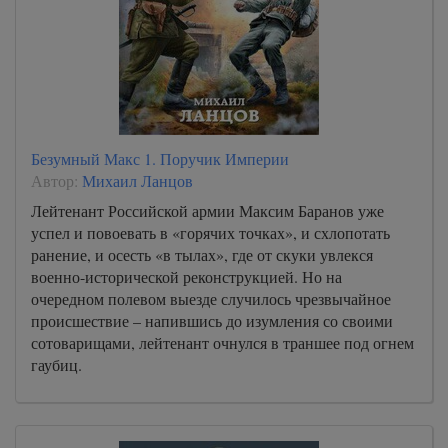
17
18
19
20
21
Безумный Макс 1. Поручик Империи
22
Автор:
Михаил Ланцов
23
Лейтенант Российской армии Максим Баранов уже
успел и повоевать в «горячих точках», и схлопотать
24
ранение, и осесть «в тылах», где от скуки увлекся
25
военно-исторической реконструкцией. Но на
очередном полевом выезде случилось чрезвычайное
26
происшествие – напившись до изумления со своими
27
сотоварищами, лейтенант очнулся в траншее под огнем
гаубиц.
28
29
30