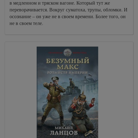
в медленном и тряском вагоне. Который тут же
45
переворачивается. Вокруг суматоха, трупы, обломки. И
46
осознание – он уже не в своем времени. Более того, он
не в своем теле.
47
48
49
50
51
52
53
54
55
56
57
58