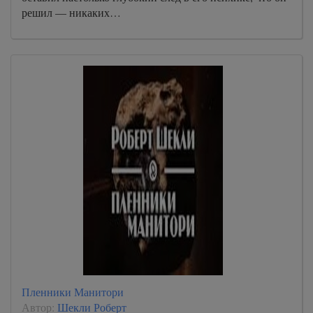
решил — никаких…
Пленники Манитори
Автор:
Шекли Роберт