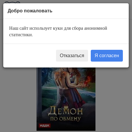
AuBook.org
Пока
Добро пожаловать
мен
Наш сайт использует куки для сбора анонимной
Демон по обмену
статистики.
Отказаться
Я согласен