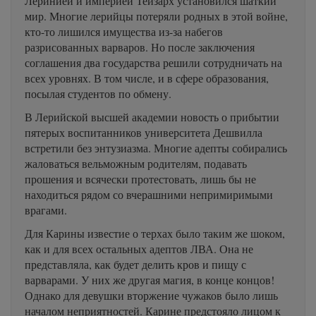
Леринией и империей Тейзарх установился шаткий
мир. Многие лерийцы потеряли родных в этой войне,
кто-то лишился имущества из-за набегов
разрисованных варваров. Но после заключения
соглашения два государства решили сотрудничать на
всех уровнях. В том числе, и в сфере образования,
посылая студентов по обмену.
В Лерийской высшей академии новость о прибытии
пятерых воспитанников университета Дешвилла
встретили без энтузиазма. Многие адепты собирались
жаловаться вельможным родителям, подавать
прошения и всячески протестовать, лишь бы не
находиться рядом со вчерашними непримиримыми
врагами.
Для Карины известие о терхах было таким же шоком,
как и для всех остальных адептов ЛВА. Она не
представляла, как будет делить кров и пищу с
варварами. У них же другая магия, в конце концов!
Однако для девушки вторжение чужаков было лишь
началом неприятностей. Карине предстояло лицом к