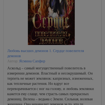
Любовь высших демонов 1. Сердце повелителя
демонов
Автор:
Ясмина Сапфир
Аскольд – самый могущественный повелитель в
измерении демонов. Властный и несокрушимый. Он
терпеть не может землянок: капризных, изнеженных,
как тепличные растения. Но вдруг все
переворачивается с ног на голову, и любовь землянки
кажется ему слаще, чем страсть самых прекрасных
демониц. Велена – ведьма с Земли. Сильная, волевая
женщина. Она ненавидит демонов за то, что те