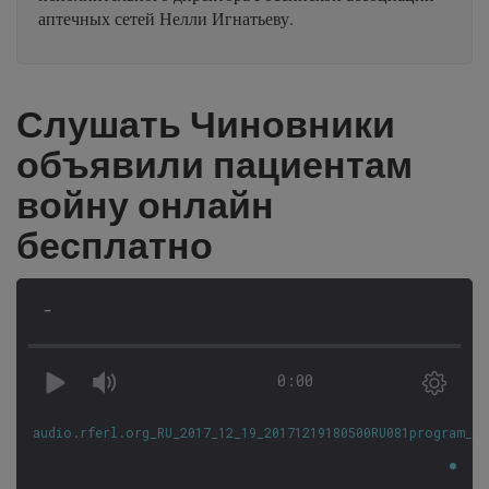
аптечных сетей Нелли Игнатьеву.
Слушать Чиновники
объявили пациентам
войну онлайн
бесплатно
-
0:00
audio.rferl.org_RU_2017_12_19_20171219180500RU081program_hq