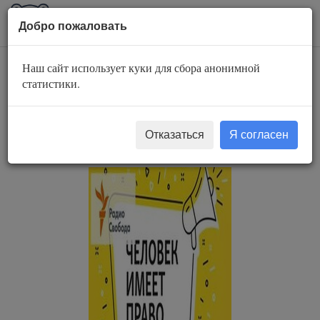
AuBook.org
Пока
Добро пожаловать
мен
Наш сайт использует куки для сбора анонимной
Чиновники
статистики.
объявили
пациентам войну
Отказаться
Я согласен