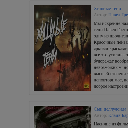
Хищные тени
Автор:
Павел Гре
Мы искренне над
тени Павел Грего
одну из прочита
Красочные пейза
яркими красками
все это усиливае
будоражат вообр
невозможным, но
высшей степени 
неповторимое, в
доброе настроени
Сын целлулоида
Автор:
Клайв Ба
Насилие из фильм