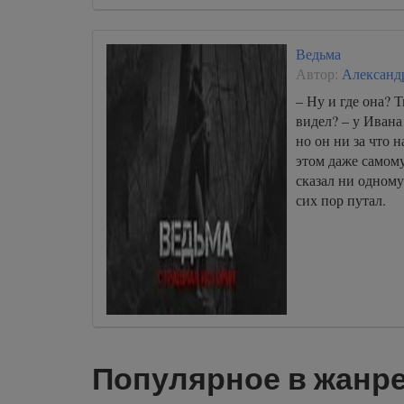
Ведьма
Автор:
Александ
– Ну и где она? Т
видел? – у Ивана
но он ни за что н
этом даже самому
сказал ни одному
сих пор путал.
Популярное в жанр