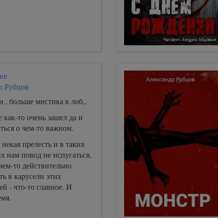
ие
р Рубцов
 , больше мистика в лоб,.
е как-то очень зашел да и
аться о чем-то важном.
 некая прелесть и в таких
х нам повод не испугаться,
 чем-то действительно
ь в карусели этих
й - что-то главное. И
емя.