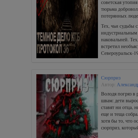
советская утопия
тюрьма добровол
потерянных люде
Тех, чьи судьбы 
индустриальным 
наковальней. Тех
встретил необъяс
Североуральск-1
обочину жизни.
Сюрприз
Автор:
Александ
Володя погряз в 
швам: дети вырос
ставят ни отца, н
еще и теща собра
хотя бы то, что о
сюрприз, которы