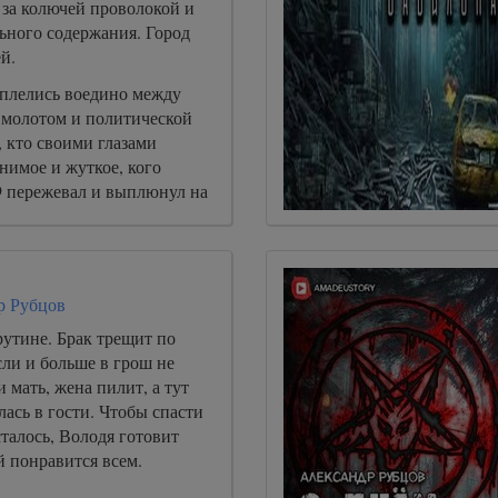
 за колючей проволокой и
ьного содержания. Город
й.
сплелись воедино между
молотом и политической
, кто своими глазами
нимое и жуткое, кого
9 пережевал и выплюнул на
р Рубцов
рутине. Брак трещит по
ли и больше в грош не
и мать, жена пилит, а тут
лась в гости. Чтобы спасти
сталось, Володя готовит
й понравится всем.