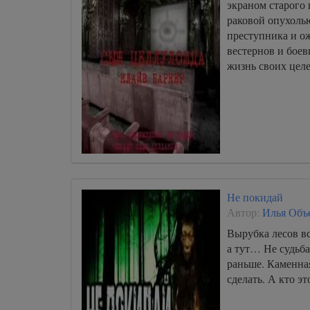
экраном старого 
раковой опухоль
преступника и о
вестернов и боев
жизнь своих целе
Не покидай
Автор:
Илья Объ
Вырубка лесов вс
а тут… Не судьба
раньше. Каменная
сделать. А кто эт