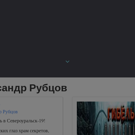
сандр Рубцов
9
р Рубцов
 в Североуральск-19!
их глаз храм секретов,