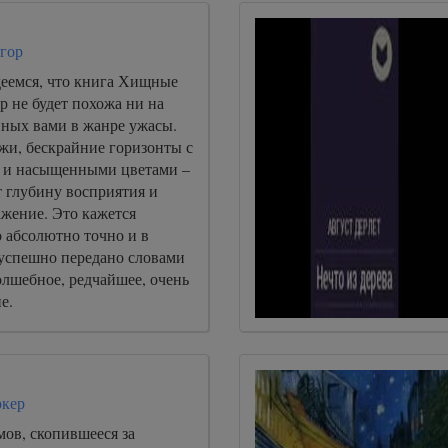
гор
еемся, что книга Хищные
р не будет похожа ни на
нных вами в жанре ужасы.
жи, бескрайние горизонты с
 и насыщенными цветами –
т глубину восприятия и
ажение. Это кажется
 абсолютно точно и в
успешно передано словами
олшебное, редчайшее, очень
е.
ркер
ов, скопившееся за