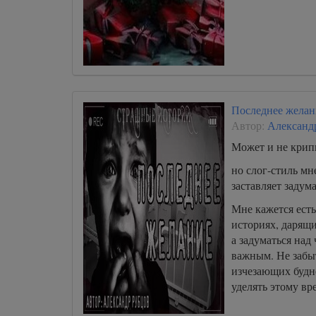
Последнее желан
Автор:
Александ
Может и не крипи
но слог-стиль мн
заставляет задум
Мне кажется есть
историях, дарящи
а задуматься над
важным. Не забыт
изчезающих будне
уделять этому вр