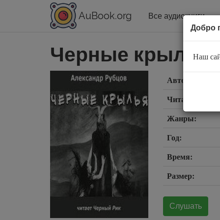
AuBook.org
Все аудиокниги
Добро 
Черные крылья
Наш сай
Автор:
Читает:
Жанры:
Год:
Время:
Размер:
Слушать