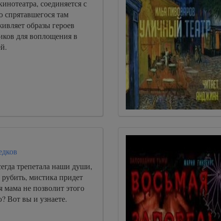
кинотеатра, соединяется с
ю спрятавшегося там
живляет образы героев
иков для воплощения в
й.
едков
егда трепетала наши души,
 рубить, мистика придет
 мама не позволит этого
о? Вот вы и узнаете.