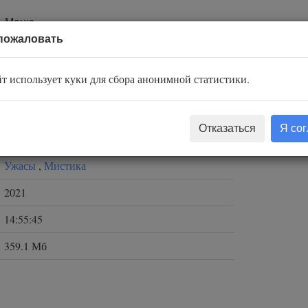
Меню
пожаловать
т использует куки для сбора анонимной статистики.
Александр Рубцов
Отказаться
Я со
Черный Рик
Ужасы
,
Мистика
2021
14:55:45
359.1 Мб