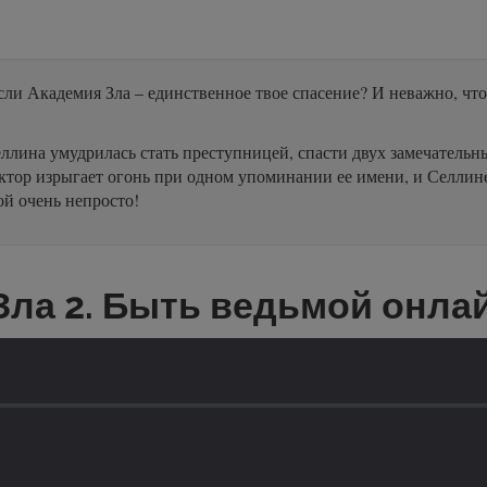
если Академия Зла – единственное твое спасение? И неважно, чт
еллина умудрилась стать преступницей, спасти двух замечатель
ктор изрыгает огонь при одном упоминании ее имени, и Селлине
ой очень непросто!
ла 2. Быть ведьмой онла