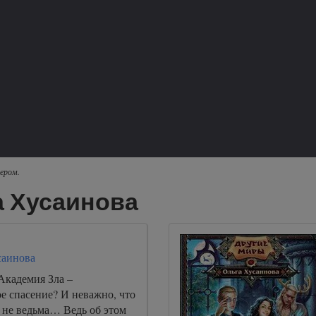
ером.
а Хусаинова
саинова
 Академия Зла –
е спасение? И неважно, что
 не ведьма… Ведь об этом