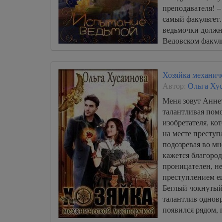
преподавателя! –
самый факультет.
ведьмочки должн
Ведовском факуль
пожалеют… И рек
обязательно пож
Хозяйка механич
Автор:
Ольга Ху
Меня зовут Аннет
талантливая пом
изобретателя, ко
на месте преступ
подозревая во мн
кажется благород
проницателен, не
преступлением е
Беглый чокнутый
талантлив однов
появился рядом,