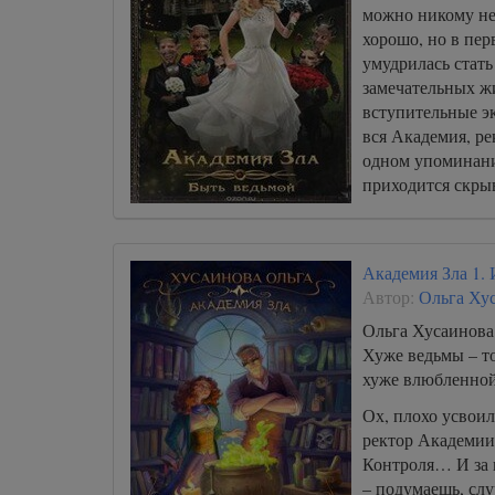
можно никому не
хорошо, но в пе
умудрилась стать
замечательных ж
вступительные э
вся Академия, ре
одном упоминани
приходится скрыв
сущность, но и 
ведьмой очень не
Академия Зла 1.
Автор:
Ольга Ху
Ольга Хусаинова
Хуже ведьмы – то
хуже влюбленной 
Ох, плохо усвои
ректор Академии 
Контроля… И за 
– подумаешь, сл