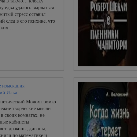
ула в такую… клоаку
му едва удалось вырваться
житый стресс оставил
ий след в его психике, что
каких…
 изыскания
ий Илья
нетический Молох громко
свежие творческие мысли
в своих комнатах, не
ные кабинеты.
ет, драконы, диваны,
книги по математике и