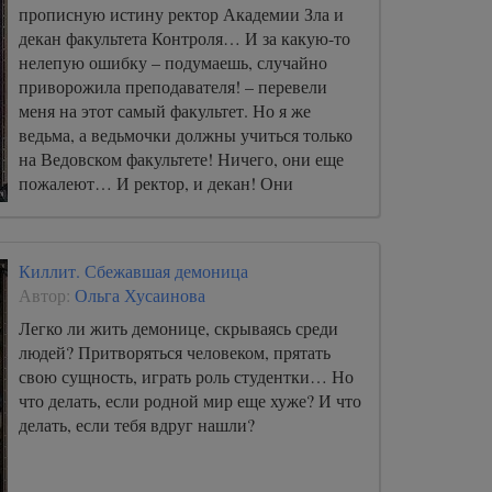
прописную истину ректор Академии Зла и
декан факультета Контроля… И за какую-то
нелепую ошибку – подумаешь, случайно
приворожила преподавателя! – перевели
меня на этот самый факультет. Но я же
ведьма, а ведьмочки должны учиться только
на Ведовском факультете! Ничего, они еще
пожалеют… И ректор, и декан! Они
обязательно пожалеют… Вот увидите!
Ведьмочки никогда не сдаются! Могут от
страха поседеть, но не сдаться…
Киллит. Сбежавшая демоница
Автор:
Ольга Хусаинова
Легко ли жить демонице, скрываясь среди
людей? Притворяться человеком, прятать
свою сущность, играть роль студентки… Но
что делать, если родной мир еще хуже? И что
делать, если тебя вдруг нашли?