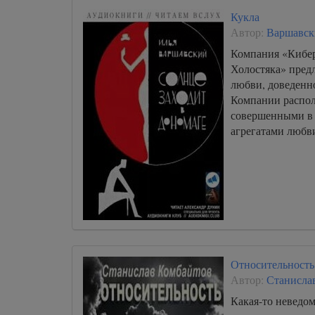
Кукла
Автор:
Варшавск
Компания «Кибер
Холостяка» пред
любви, доведенно
Компании распо
совершенными в
агрегатами любви
Относительность
Автор:
Станисла
Какая-то неведом