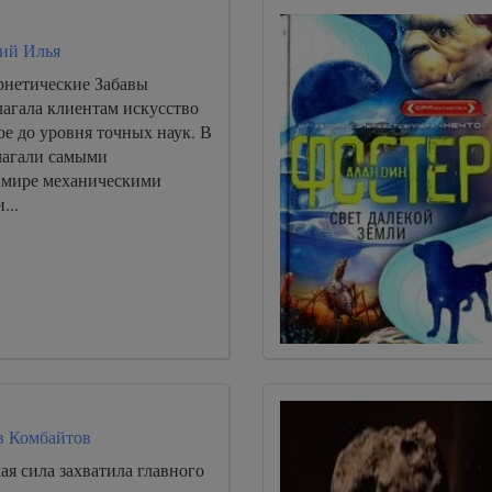
ий Илья
нетические Забавы
лагала клиентам искусство
е до уровня точных наук. В
лагали самыми
 мире механическими
...
в Комбайтов
ая сила захватила главного