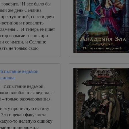
 говорить! И все было бы
рвый же день Селлина
 преступницей, спасти двух
ивотинок и провалить
кзамены… И теперь ее ищет
ктор изрыгает огонь при
и ее имени, и Селлине
ать не только свою
дар… Оказывается, быть
просто! .
 Испытание ведьмой
саинова
 - Испытание ведьмой.
лько влюбленная ведьма, а
– только разочарованная.
ли эту прописную истину
Зла и декан факультета
какую-то нелепую ошибку
учайно приворожила