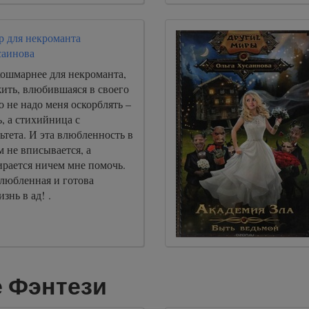
 для некроманта
саинова
кошмарнее для некроманта,
ить, влюбившаяся в своего
о не надо меня оскорблять –
ь, а стихийница с
тета. И эта влюбленность в
 не вписывается, а
ирается ничем мне помочь.
влюбленная и готова
знь в ад! .
е Фэнтези