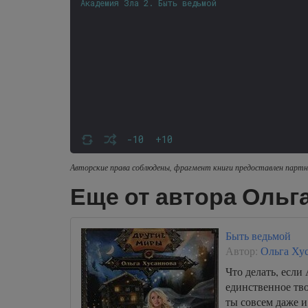
Академия Зла 2. Быть ведьмой
-10
+10
Авторские права соблюдены, фрагмент книги предоставлен партн
Еще от автора Ольг
Быть ведьмой
Автор:
Ольга Ху
Что делать, если
единственное тво
ты совсем даже и