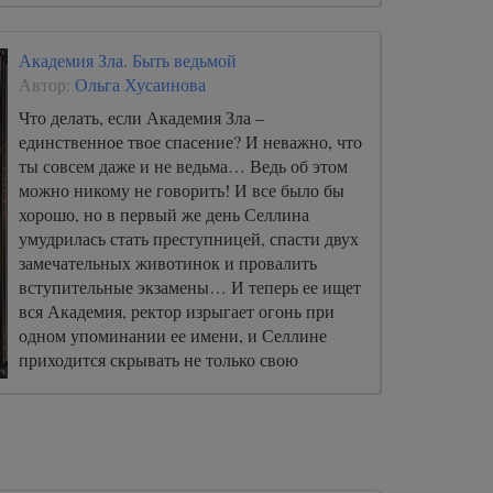
Академия Зла. Быть ведьмой
Автор:
Ольга Хусаинова
Что делать, если Академия Зла –
единственное твое спасение? И неважно, что
ты совсем даже и не ведьма… Ведь об этом
можно никому не говорить! И все было бы
хорошо, но в первый же день Селлина
умудрилась стать преступницей, спасти двух
замечательных животинок и провалить
вступительные экзамены… И теперь ее ищет
вся Академия, ректор изрыгает огонь при
одном упоминании ее имени, и Селлине
приходится скрывать не только свою
сущность, но и дар… Оказывается, быть
ведьмой очень непросто!