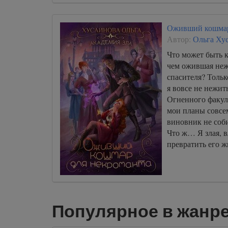
Оживший кошмар
Автор:
Ольга Ху
Что может быть 
чем ожившая неж
спасителя? Тольк
я вовсе не нежит
Огненного факуль
мои планы совсем
виновник не соб
Что ж… Я злая, 
превратить его жи
Популярное в жанр