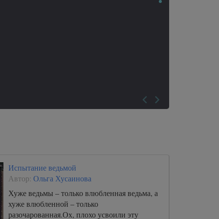
Испытание ведьмой
Автор:
Ольга Хусаинова
Хуже ведьмы – только влюбленная ведьма, а
хуже влюбленной – только
разочарованная.Ох, плохо усвоили эту