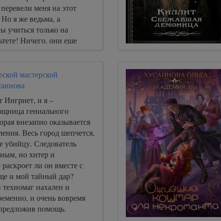
 перевели меня на этот
 Но я же ведьма, а
ы учиться только на
тете! Ничего, они еще
тор, и декан! Они
алеют… Вот увидите!
еской мастерской
саинова
 Ингриет, и я –
ощница гениального
торая внезапно оказывается
ления. Весь город шепчется,
е убийцу. Следователь
ным, но хитер и
 раскроет ли он вместе с
ще и мой тайный дар?
 техномаг нахален и
ременно, и очень вовремя
 предложив помощь.