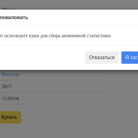
Меню
пожаловать
 Быть ведьмой
т использует куки для сбора анонимной статистики.
Ольга Хусаинова
Отказаться
Я со
Лоза
Фэнтези
2017
12:05:04
Купить