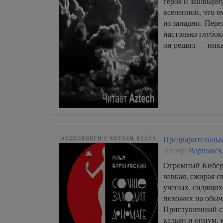
героя и зашвырн
вселенной, что е
из западни. Пере
настолько глубок
он решил — ни
Предварительные
Автор:
Варшавск
Огромный Кибер
чавкал, сжирая 
ученых, сидящих 
похожих на обыч
Приглушенный св
кальян и опиум, 