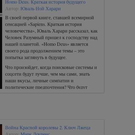
Homo Deus. Краткая история будущего
Автор:
Юваль Ной Харари
В своей первой книге, ставшей всемирной
сенсацией «Sapiens. Краткая история
человечества», Юваль Харари рассказал, как
Человек Разумный пришел к господству над
нашей планетой. «Homo Deus» является
своего рода продолжением темы – это
попытка заглянуть в будущее.
Что произойдет, когда поисковые системы и
соцсети будут лучше, чем мы сами, знать
наши вкусы, личные симпатии и
политические предпочтения? Что будут
делать миллиарды людей, вытесненных
компьютерами с рынка труда и
образовавших новый, бесполезный класс?
Как воспримут религии генную инженерию?
Каковы будут последствия перехода
полномочий и компетенций от живых людей
Война Красной королевы 2. Ключ Лжеца
к сетевым алгоритмам? Что должен
Автор:
Марк Лоуренс