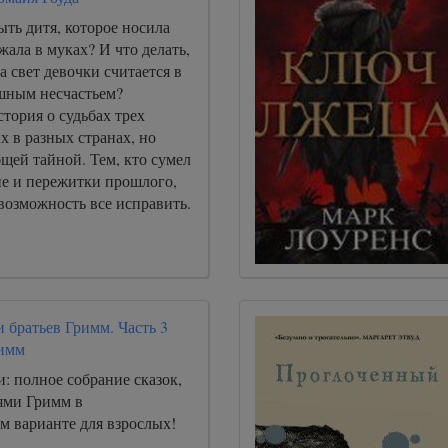
ть дитя, которое носила
жала в муках? И что делать,
а свет девочки считается в
ашным несчастьем?
тория о судьбах трех
 в разных странах, но
щей тайной. Тем, кто сумел
ие и пережитки прошлого,
возможность все исправить.
 братьев Гримм. Часть 3
римм
: полное собрание сказок,
ями Гримм в
м варианте для взрослых!