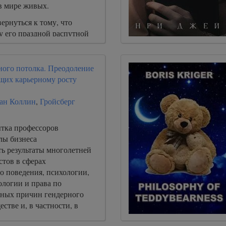
в мире живых.
ернуться к тому, что
у его праздной распутной
женщинам и азартным играм.
ного потолка. Преодоление
щих карьерному росту
ан Коллин
,
Гройсберг
ытка профессоров
лы бизнеса
ть результаты многолетней
стов в сферах
о поведения, психологии,
ологии и права по
ных причин гендерного
стве и, в частности, в
стве. Цель авторов – с