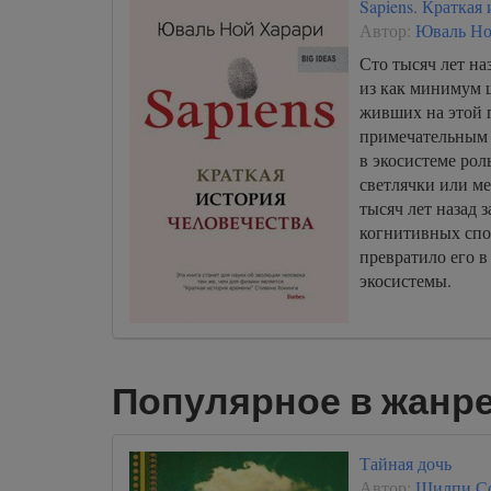
Sapiens. Краткая
Автор:
Юваль Но
Сто тысяч лет на
из как минимум 
живших на этой п
примечательным 
в экосистеме рол
светлячки или ме
тысяч лет назад 
когнитивных спо
превратило его в
экосистемы.
Популярное в жанре
Тайная дочь
Автор:
Шилпи Со