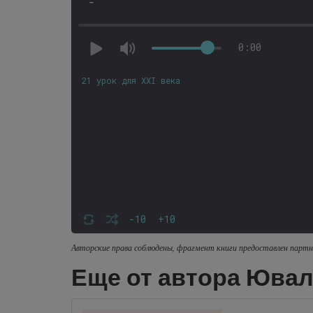
-
0:00
21 урок для XXI века
-10
+10
Авторские права соблюдены, фрагмент книги предоставлен партн
Еще от автора Ювал