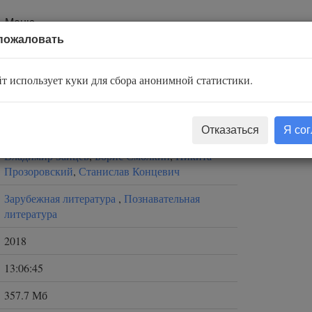
Меню
пожаловать
ека
т использует куки для сбора анонимной статистики.
Юваль Ной Харари
Отказаться
Я со
Левашев Владимир
,
Владимир Еремин
,
Владимир Зайцев
,
Борис Смолкин
,
Никита
Прозоровский
,
Станислав Концевич
Зарубежная литература
,
Познавательная
литература
2018
13:06:45
357.7 Мб