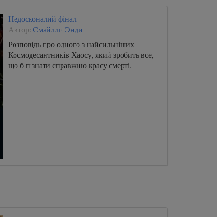
Недосконалий фінал
Автор:
Смайлли Энди
Розповідь про одного з найсильніших
Космодесантників Хаосу, який зробить все,
що б пізнати справжню красу смерті.