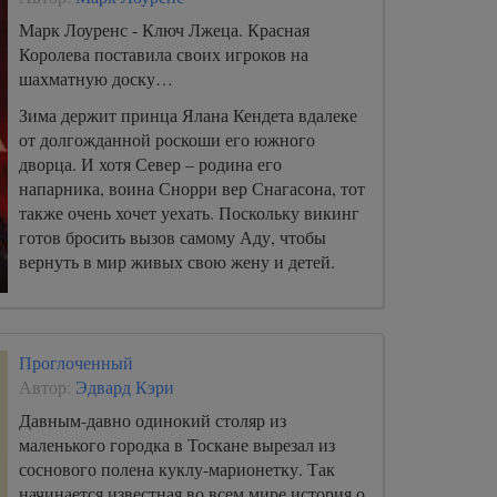
предпринять человек, чтобы защитить
Марк Лоуренс - Ключ Лжеца. Красная
планету от своей же разрушительной силы?..
Королева поставила своих игроков на
шахматную доску…
Зима держит принца Ялана Кендета вдалеке
от долгожданной роскоши его южного
дворца. И хотя Север – родина его
напарника, воина Снорри вер Снагасона, тот
также очень хочет уехать. Поскольку викинг
готов бросить вызов самому Аду, чтобы
вернуть в мир живых свою жену и детей.
Проглоченный
Автор:
Эдвард Кэри
Давным-давно одинокий столяр из
маленького городка в Тоскане вырезал из
соснового полена куклу-марионетку. Так
начинается известная во всем мире история о