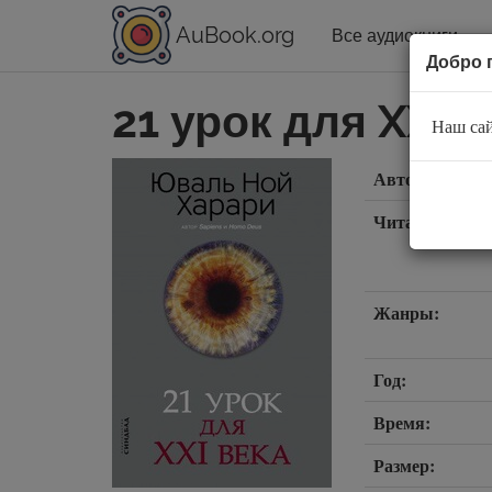
AuBook.org
Все аудиокниги
Добро 
21 урок для XXI в
Наш сай
Автор:
Читают:
Жанры:
Год:
Время:
Размер: