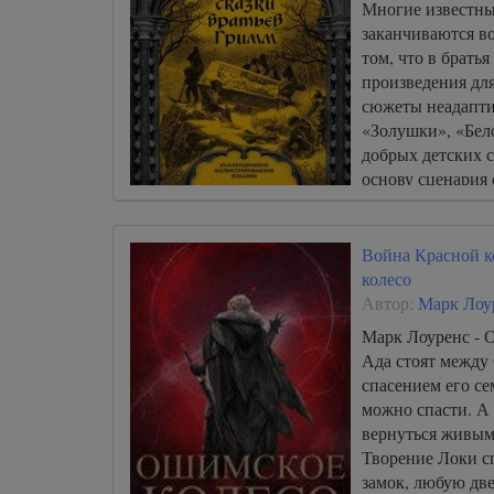
Многие известны
заканчиваются во
том, что в брать
произведения для
сюжеты неадапт
«Золушки», «Бел
добрых детских с
основу сценария
ужасов.
Война Красной к
колесо
Автор:
Марк Лоу
Марк Лоуренс - 
Ада стоят между
спасением его се
можно спасти. А
вернуться живым
Творение Локи с
замок, любую две