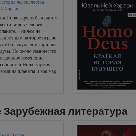
 история человечества
й Харари
зад Homo sapiens был одним
шести видов человека,
ланете, – ничем не
животным, которое играло
ь не большую, чем гориллы,
дузы. Но около семидесяти
загадочное изменение
собностей Homo sapiens
 хозяина планеты и кошмар
 Зарубежная литература
майя Гоуда