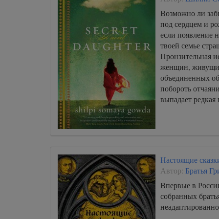
Возможно ли забы
под сердцем и ро
если появление н
твоей семье стр
Пронзительная ис
женщин, живущих
объединенных об
побороть отчаян
выпадает редкая 
Настоящие сказки
Автор:
Братья Г
Впервые в России
собранных брать
неадаптированно