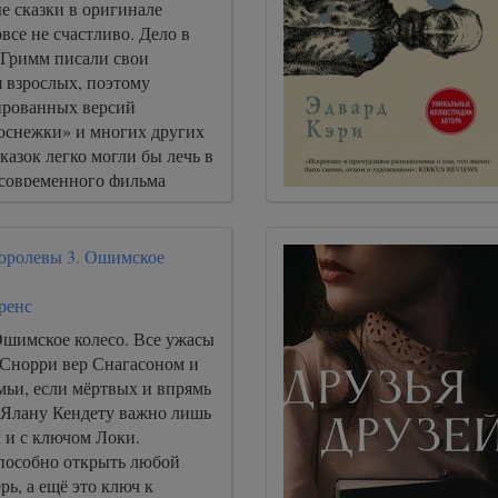
е сказки в оригинале
все не счастливо. Дело в
я Гримм писали свои
 взрослых, поэтому
ированных версий
оснежки» и многих других
казок легко могли бы лечь в
 современного фильма
оролевы 3. Ошимское
ренс
Ошимское колесо. Все ужасы
 Снорри вер Снагасоном и
мьи, если мёртвых и впрямь
 Ялану Кендету важно лишь
 и с ключом Локи.
пособно открыть любой
рь, а ещё это ключ к