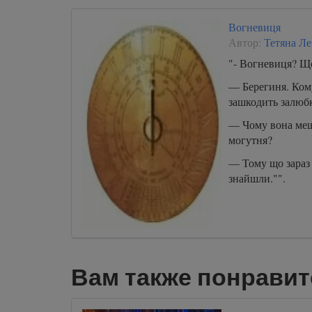
одной стороны, 
исследований для
Вогневиця
почему равенств
Автор:
Тетяна Ле
иллюзорно, прод
организационные
"- Вогневиця? Що
мышления, спос
— Берегиня. Кому
разрыва, а с друг
зашкодить залюб
искоренению ген
— Чому вона мешк
могутня?
— Тому що зараз
знайшли."".
Вам также понравит