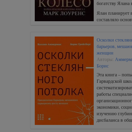
богатству Ялана 
Ялан планирует в
составляло основ
жизни: к вину, 
Осколки стеклян
барьеров, мешаю
женщин
Авторы:
Аммерм
Борис
Эта книга – поп
Гарвардской шко
систематизирова
работы специали
организационног
экономики, соци
изучению глубин
дисбаланса в обще
офисном простран